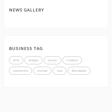
NEWS GALLERY
BUSINESS TAG
2016
Analysis
Career
Creative
Investment
Joomla!
love
Worldwide