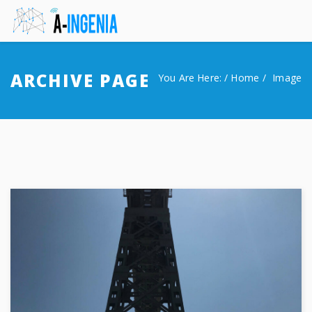
Inicio
ARCHIVE PAGE
You Are Here: /
Home
Image
About Us
Our Work
Contactar