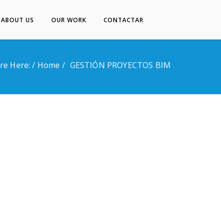
ABOUT US
OUR WORK
CONTACTAR
Inicio
About Us
re Here: /
Home
GESTIÓN PROYECTOS BIM
Our Work
Contactar