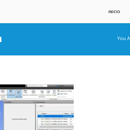
INICIO
M
You A